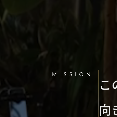
MISSION
こ
向