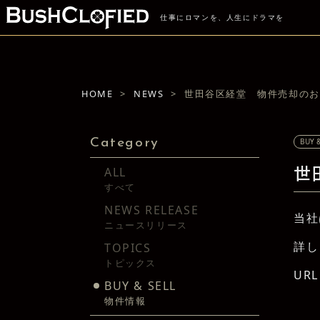
仕事にロマンを、人生にドラマを
HOME
NEWS
世田谷区経堂 物件売却のお
Category
BUY &
ALL
世
すべて
NEWS RELEASE
当社
ニュースリリース
詳し
TOPICS
トピックス
UR
BUY & SELL
物件情報