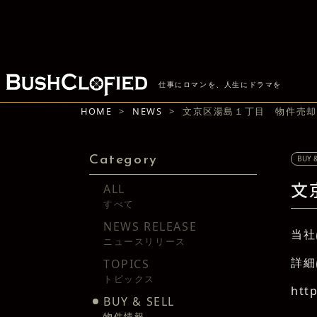
仕事にロマンを、人生にドラマを
HOME
NEWS
文京区湯島１丁目 物件売却
Category
BUY &
ALL
文
すべて
NEWS RELEASE
当社
ニュースリリース
詳細
TOPICS
トピックス
http
BUY & SELL
物件情報