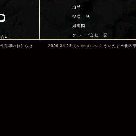
役員一覧
らせ
2026.04.28
さいたま市北区東大成町 物
組織図
NEWS RELEASE
グループ会社一覧
き合い、
事業内容
リファイニング事業
プロパティマネジメント事業
インベストメント事業
宿泊事業
飲食事業
福祉事業
©2025 BUSH CLOFIED CO., LTD.