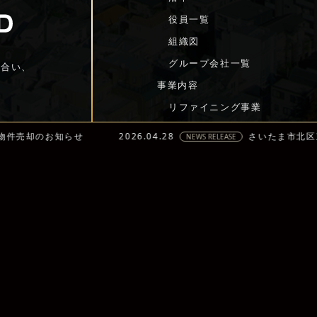
役員一覧
知らせ
2026.04.28
さいたま市北区東大成町 物
組織図
NEWS RELEASE
グループ会社一覧
き合い、
事業内容
リファイニング事業
プロパティマネジメント事業
インベストメント事業
宿泊事業
飲食事業
福祉事業
©2025 BUSH CLOFIED CO., LTD.