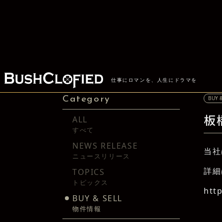
仕事にロマンを、人生にドラマを
HOME
NEWS
板橋区仲宿 物件売却のお知
Category
BUY &
ALL
板
すべて
NEWS RELEASE
当社
ニュースリリース
詳細
TOPICS
トピックス
htt
BUY & SELL
物件情報