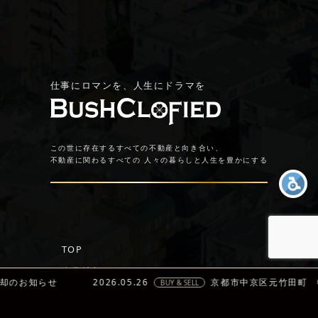
仕事にロマンを、人生にドラマを
この世に存在するすべての不動産と向き合い、
不動産に関わるすべての
人々の暮らしと人生を豊かにする
TOP
企業情報
知らせ
2026.05.26
京都市中京区元竹田町 物件売
BUY & SELL
トップメッセージ
経営理念