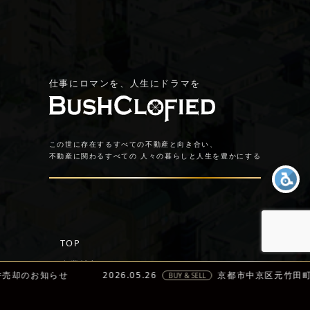
仕事にロマンを、人生にドラマを
この世に存在するすべての不動産と向き合い、
不動産に関わるすべての
人々の暮らしと人生を豊かにする
TOP
企業情報
お知らせ
2026.05.26
京都市中京区元竹田町 物件
BUY & SELL
トップメッセージ
経営理念